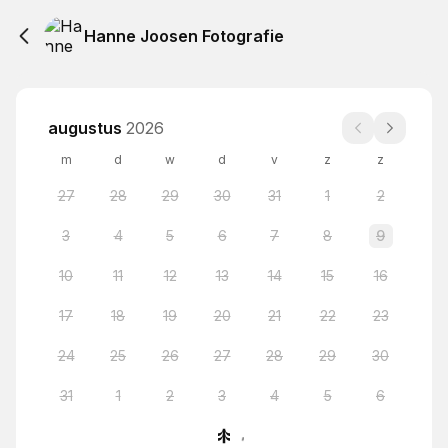
Hanne Joosen Fotografie
augustus
2026
m
d
w
d
v
z
z
27
28
29
30
31
1
2
3
4
5
6
7
8
9
10
11
12
13
14
15
16
17
18
19
20
21
22
23
24
25
26
27
28
29
30
31
1
2
3
4
5
6