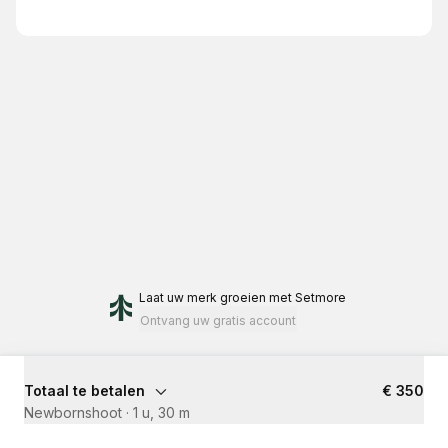
Laat uw merk groeien
met Setmore
Ontvang uw gratis account
Totaal te betalen
€ 350
Newbornshoot
·
1 u, 30 m